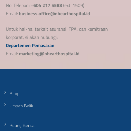
No. Telepon: +
604 217 5588
(ext. 1509)
Email:
business.office@nhearthospital.id
Untuk hal-hal terkait asuransi, TPA, dan kemitraan
korporat, silakan hubungi:
Departemen Pemasaran
Email:
marketing@nhearthospital.id
Blog
Umpan Balik
Ruang Berita